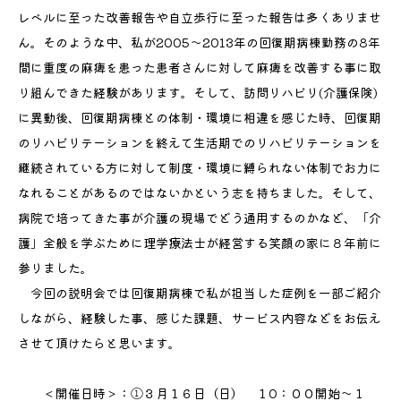
レベルに至った改善報告や自立歩行に至った報告は多くありませ
ん。そのような中、私が2005～2013年の回復期病棟勤務の8年
間に重度の麻痺を患った患者さんに対して麻痺を改善する事に取
り組んできた経験があります。そして、訪問リハビリ(介護保険)
に異動後、回復期病棟との体制・環境に相違を感じた時、回復期
のリハビリテーションを終えて生活期でのリハビリテーションを
継続されている方に対して制度・環境に縛られない体制でお力に
なれることがあるのではないかという志を持ちました。そして、
病院で培ってきた事が介護の現場でどう通用するのかなど、「介
護」全般を学ぶために理学療法士が経営する笑顔の家に８年前に
参りました。
今回の説明会では回復期病棟で私が担当した症例を一部ご紹介
しながら、経験した事、感じた課題、サービス内容などをお伝え
させて頂けたらと思います。
＜開催日時＞：①３月１６日（日） １0：００開始～１