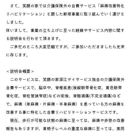
さて、笑顔の家では介護保険外の自費サービス「麻痺改善特化
リハビリテーション」と題した新規事業に取り組んでいく運びと
しました。
伴いまして、事業の立ち上げに至った経緯やサービス内容に関す
る説明会を行わせて頂きます。
ご多忙のところ大変恐縮ですが、ご参加いただきましたら光栄
に存じます。
＜説明会概要＞
このサービスは、笑顔の家深江デイサービス独自の介護保険外
自費サービスで、脳卒中、脊椎疾患(後縦靭帯骨化症、黄色靭帯
骨化症、脊柱管狭窄症)などの術後、脊髄損傷(不完全損傷)など
で、麻痺（単麻痺・片麻痺・半身麻痺）を患っている方の麻痺を
改善する事に特化した自費リハビリテーションサービスです。
現在、歩行が可能な状態の麻痺に至っては、麻痺や歩容の改善
報告もありますが、車椅子レベルの重度な麻痺に至っては、実用